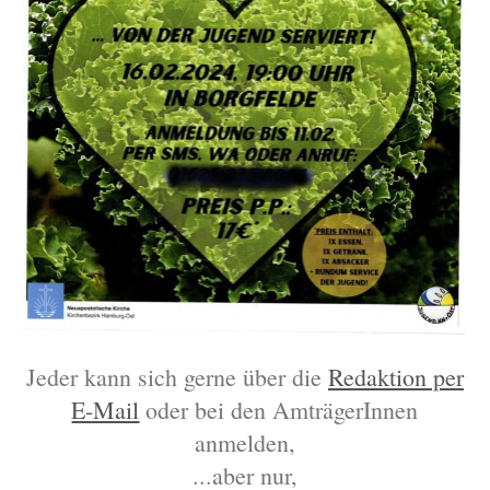
Jeder kann sich gerne über die
Redaktion per
E-Mail
oder bei den AmträgerInnen
anmelden,
...aber nur,