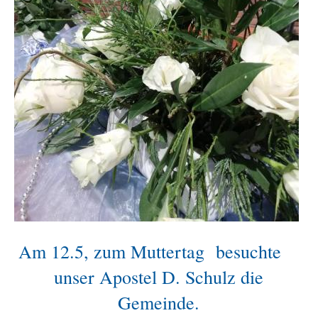
Am 12.5, zum Muttertag besuchte
unser Apostel D. Schulz die
Gemeinde.