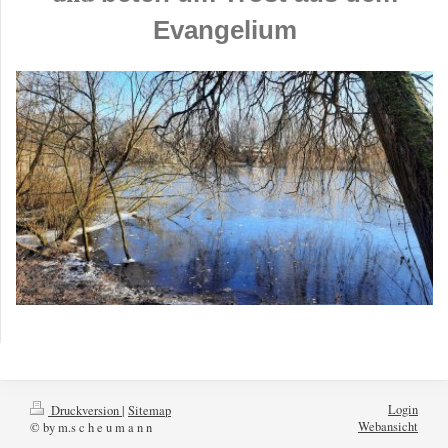
Evangelium
Login
Druckversion
|
Sitemap
Webansicht
© by m.s c h e u m a n n