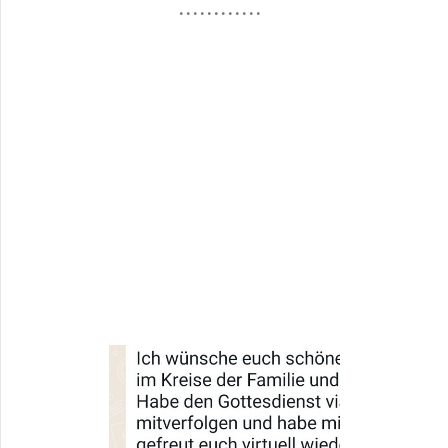
............