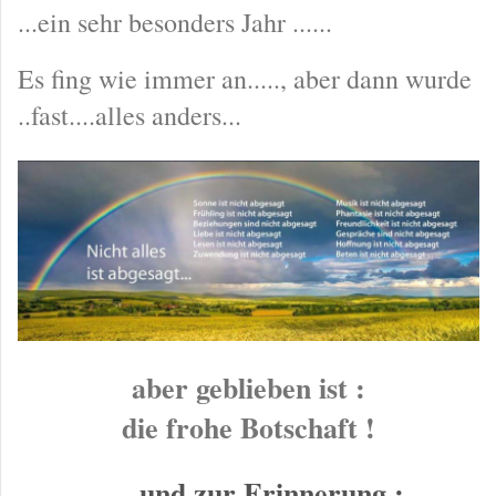
...ein sehr besonders Jahr ......
Es fing wie immer an....., aber dann wurde
..fast....alles anders...
aber geblieben ist :
die frohe Botschaft !
..... und zur Erinnerung :